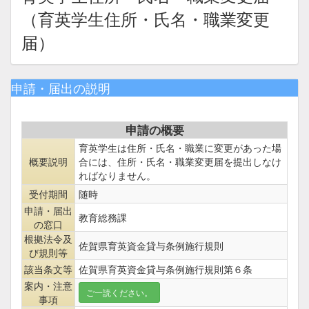
（育英学生住所・氏名・職業変更
届）
申請・届出の説明
申請の概要
育英学生は住所・氏名・職業に変更があった場
概要説明
合には、住所・氏名・職業変更届を提出しなけ
ればなりません。
受付期間
随時
申請・届出
教育総務課
の窓口
根拠法令及
佐賀県育英資金貸与条例施行規則
び規則等
該当条文等
佐賀県育英資金貸与条例施行規則第６条
案内・注意
ご一読ください。
事項