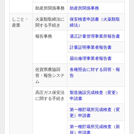
助産所関係事務
助産所関係事務
しごと・
火薬類取締法に
保安検査申請書（火薬類取
産業
関する手続き
締法）
報告事務
適正計量管理事業所報告書
計量証明事業者報告書
届出修理事業者報告書
佐賀県農協回
各種照会に対する回答・報
答・報告システ
告
ム
高圧ガス保安法
製造施設完成検査（変更）
に関する手続き
申請書
第一種貯蔵所完成検査（変
更）申請書
第一種貯蔵所完成検査（新
規）申請書