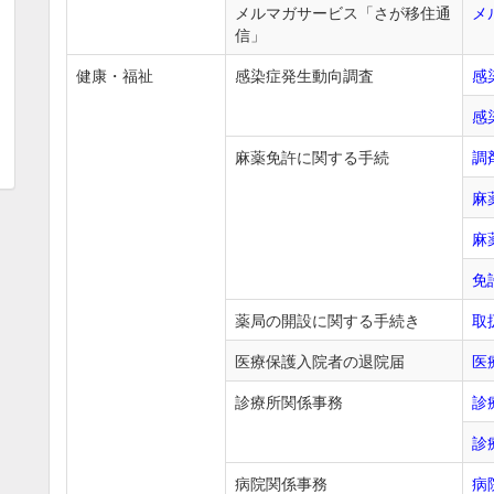
メルマガサービス「さが移住通
メ
信」
健康・福祉
感染症発生動向調査
感
感
麻薬免許に関する手続
調
麻
麻
免
薬局の開設に関する手続き
取
医療保護入院者の退院届
医
診療所関係事務
診
診
病院関係事務
病