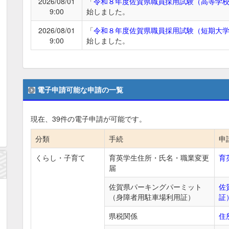
2026/08/01
「
令和８年度佐賀県職員採用試験（高等学
9:00
始しました。
2026/08/01
「
令和８年度佐賀県職員採用試験（短期大
9:00
始しました。
電子申請可能な申請の一覧
現在、
39
件の電子申請が可能です。
分類
手続
申
くらし・子育て
育英学生住所・氏名・職業変更
育
届
佐賀県パーキングパーミット
佐
（身障者用駐車場利用証）
証
県税関係
住