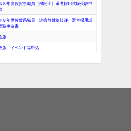
和８年度佐賀県職員（機関士）選考採用試験受験申
書
和８年度佐賀県職員（診療放射線技師）選考採用試
受験申込書
験版
験版 イベント等申込