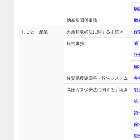
病
助産所関係事務
助
しごと・産業
火薬類取締法に関する手続き
保
報告事務
適
計
届
佐賀県農協回答・報告システム
各
高圧ガス保安法に関する手続き
製
第
第
保
製