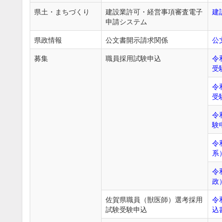
県土・まちづくり
建設業許可・経営事項審査電子
建
申請システム
県政情報
公文書開示請求関係
公
募集
職員採用試験申込
令
受
令
受
令
験
令
系
令
政
佐賀県職員（獣医師）選考採用
令
試験受験申込
込