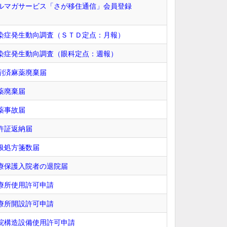
ルマガサービス「さが移住通信」会員登録
染症発生動向調査（ＳＴＤ定点：月報）
染症発生動向調査（眼科定点：週報）
剤済麻薬廃棄届
薬廃棄届
薬事故届
許証返納届
扱処方箋数届
療保護入院者の退院届
療所使用許可申請
療所開設許可申請
院構造設備使用許可申請