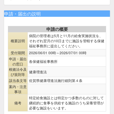
申請・届出の説明
申請の概要
病院の管理者は5月と11月の給食実施状況を、
概要説明
それぞれ翌月の10日までに施設を管轄する保健
福祉事務所に提出してください。
受付期間
2026/06/01 00時～2026/07/01 00時
申請・届出
各保健福祉事務所
の窓口
根拠法令及
健康増進法
び規則等
該当条文等
佐賀県健康増進法施行細則第４条
案内・注意
事項
特定給食施設とは特定かつ多数のものに対して
備考
継続的に食事を供給する施設のうち栄養管理が
必要な施設をいいます。