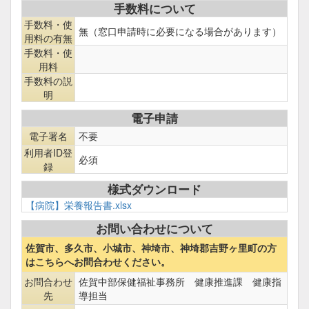
手数料について
手数料・使
無（窓口申請時に必要になる場合があります）
用料の有無
手数料・使
用料
手数料の説
明
電子申請
電子署名
不要
利用者ID登
必須
録
様式ダウンロード
【病院】栄養報告書.xlsx
お問い合わせについて
佐賀市、多久市、小城市、神埼市、神埼郡吉野ヶ里町の方
はこちらへお問合わせください。
お問合わせ
佐賀中部保健福祉事務所 健康推進課 健康指
先
導担当