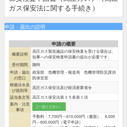
ガス保安法に関する手続き）
申請・届出の説明
申請の概要
高圧ガス製造施設の保安検査を受ける場合は、
概要説明
知事への保安検査申請書の提出が必要です。
受付期間
随時
申請・届出
政策部 危機管理・報道局 危機管理防災課消
の窓口
防保安室
根拠法令及
高圧ガス保安法及び経済産業省令
び規則等
該当条文等
高圧ガス保安法第３５条第１項
案内・注意
ご一読ください。
事項
手数料：7,700円～610,000円（書面）、6,000
円～600,000円（電子申請）