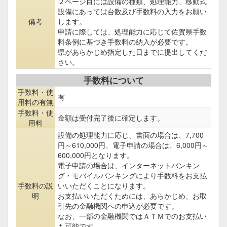
２ページ目には設備の種類、処理能力、移動式
設備にあっては台数及び手数料の入力をお願い
備考
します。
申請に際しては、処理能力に応じて佐賀県手数
料条例に基づき手数料の納入が必要です。
県があらかじめ指定した日までに提出してくだ
さい。
手数料について
手数料・使
有
用料の有無
手数料・使
金額は受付完了後に確定します。
用料
設備の処理能力に応じ、書面の場合は、7,700
円～610,000円、電子申請の場合は、6,000円～
600,000円となります。
電子申請の場合は、インターネットバンキン
グ・モバイルバンキングにより手数料をお支払
手数料の説
いいただくことになります。
明
お支払いいただくためには、あらかじめ、お取
引先の金融機関への申込が必要です。
なお、一部の金融機関ではＡＴＭでのお支払い
も可能です。