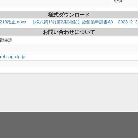
必須
様式ダウンロード
13改正.docx
【様式第1号(第2条関係)】旅館業申請書A3__20231213改
お問い合わせについて
活衛生課
ef.saga.lg.jp