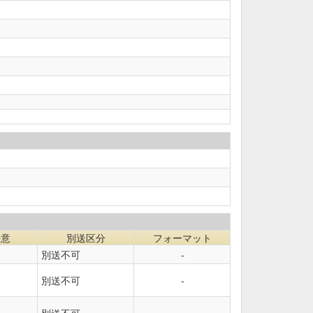
任意
別送区分
フォーマット
別送不可
-
別送不可
-