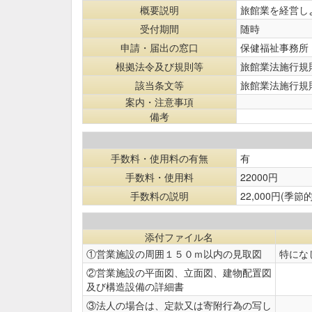
概要説明
旅館業を経営し
受付期間
随時
申請・届出の窓口
保健福祉事務所
根拠法令及び規則等
旅館業法施行規
該当条文等
旅館業法施行規
案内・注意事項
備考
手数料・使用料の有無
有
手数料・使用料
22000円
手数料の説明
22,000円(
添付ファイル名
①営業施設の周囲１５０ｍ以内の見取図
特にな
②営業施設の平面図、立面図、建物配置図
及び構造設備の詳細書
③法人の場合は、定款又は寄附行為の写し