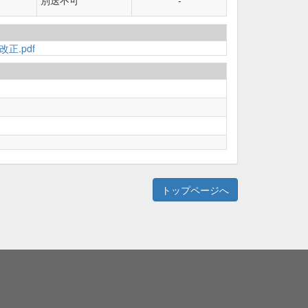
別送不可
-
正.pdf
トップページへ