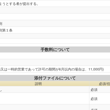
ようとする者が提出する。
則
則第１条
手数料について
季節的又は一時的営業であって許可の期間が6月以内の場合は、11,000円)
添付ファイルについて
説明
必須/
し
必須
必須