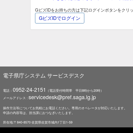
GビズIDをお持ちの方は下記ログインボタンをクリ
電子県庁システム サービスデスク
0952-24-2151
電話：
（電話受付時間帯 平日8時から20時）
servicedesk@pref.saga.lg.jp
メールアドレス :
操作方法等についてお気軽にお電話ください。専用のオペレータが対応いたします。
申請の内容等は、担当課におつなぎいたします。
所在地:〒840-8570 佐賀県佐賀市城内1丁目1-59