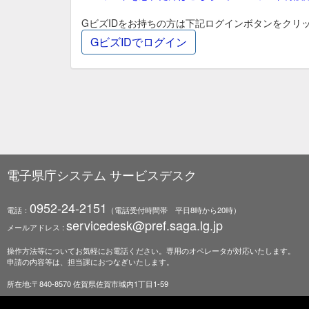
GビズIDをお持ちの方は下記ログインボタンをクリ
電子県庁システム サービスデスク
0952-24-2151
電話：
（電話受付時間帯 平日8時から20時）
servicedesk@pref.saga.lg.jp
メールアドレス :
操作方法等についてお気軽にお電話ください。専用のオペレータが対応いたします。
申請の内容等は、担当課におつなぎいたします。
所在地:〒840-8570 佐賀県佐賀市城内1丁目1-59