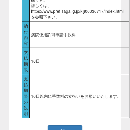
詳しくは、
https://www.pref.saga.lg.jp/kiji00336717/index.html
を参照下さい。
納
付
病院使用許可申請手数料
内
容
支
払
10日
期
限
支
払
期
限
10日以内に手数料の支払いをお願いいたします。
の
説
明