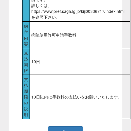
詳しくは、
https://www.pref.saga.lg.jp/kiji00336717/index.html
を参照下さい。
納
付
病院使用許可申請手数料
内
容
支
払
10日
期
限
支
払
期
限
10日以内に手数料の支払いをお願いいたします。
の
説
明