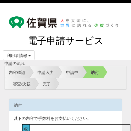
電子申請サービス
利用者情報
申請の流れ
内容確認
申請入力
申請中
納付
審査/決裁
完了
納付
以下の内容で手数料をお支払いください。
収