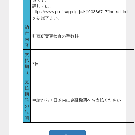
詳しくは、
https://www.pref.saga.lg.jp/kiji00336717/index.html
を参照下さい。
納
付
貯蔵所変更検査の手数料
内
容
支
払
7日
期
限
支
払
期
限
申請から７日以内に金融機関へお支払ください
の
説
明