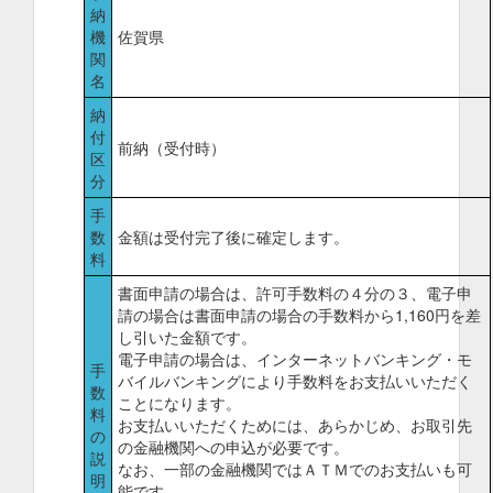
納
機
佐賀県
関
名
納
付
前納（受付時）
区
分
手
数
金額は受付完了後に確定します。
料
書面申請の場合は、許可手数料の４分の３、電子申
請の場合は書面申請の場合の手数料から1,160円を差
し引いた金額です。
電子申請の場合は、インターネットバンキング・モ
手
バイルバンキングにより手数料をお支払いいただく
数
ことになります。
料
お支払いいただくためには、あらかじめ、お取引先
の
の金融機関への申込が必要です。
説
なお、一部の金融機関ではＡＴＭでのお支払いも可
明
能です。