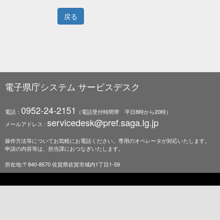
電子県庁システム サービスデスク
0952-24-2151
電話：
（電話受付時間帯 平日8時から20時）
servicedesk@pref.saga.lg.jp
メールアドレス :
操作方法等についてお気軽にお電話ください。専用のオペレータが対応いたします。
申請の内容等は、担当課におつなぎいたします。
所在地:〒840-8570 佐賀県佐賀市城内1丁目1-59