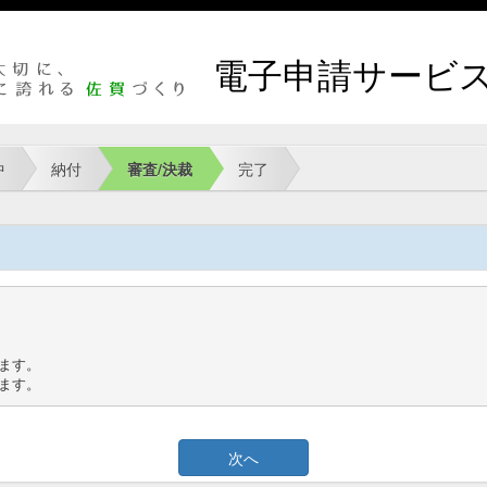
電子申請サービ
中
納付
審査/決裁
完了
す。

ます。