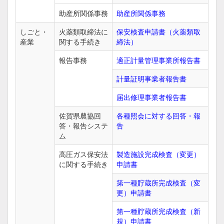
助産所関係事務
助産所関係事務
しごと・
火薬類取締法に
保安検査申請書（火薬類取
産業
関する手続き
締法）
報告事務
適正計量管理事業所報告書
計量証明事業者報告書
届出修理事業者報告書
佐賀県農協回
各種照会に対する回答・報
答・報告システ
告
ム
高圧ガス保安法
製造施設完成検査（変更）
に関する手続き
申請書
第一種貯蔵所完成検査（変
更）申請書
第一種貯蔵所完成検査（新
規）申請書