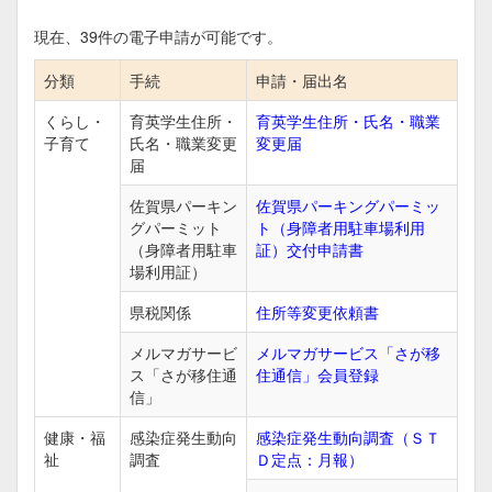
現在、
39
件の電子申請が可能です。
分類
手続
申請・届出名
くらし・
育英学生住所・
育英学生住所・氏名・職業
子育て
氏名・職業変更
変更届
届
佐賀県パーキン
佐賀県パーキングパーミッ
グパーミット
ト（身障者用駐車場利用
（身障者用駐車
証）交付申請書
場利用証）
県税関係
住所等変更依頼書
メルマガサービ
メルマガサービス「さが移
ス「さが移住通
住通信」会員登録
信」
健康・福
感染症発生動向
感染症発生動向調査（ＳＴ
祉
調査
Ｄ定点：月報）