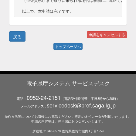
（※佐賀県庁まで取りに来られる場合は事前にご連絡ください。
以上で、本申請は完了です。
トップページへ
電子県庁システム サービスデスク
0952-24-2151
電話：
（電話受付時間帯 平日8時から20時）
servicedesk@pref.saga.lg.jp
メールアドレス :
操作方法等についてお気軽にお電話ください。専用のオペレータが対応いたします。
申請の内容等は、担当課におつなぎいたします。
所在地:〒840-8570 佐賀県佐賀市城内1丁目1-59