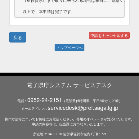
（※佐賀県庁まで取りに来られる場合は事前にご連絡ください。
以上で、本申請は完了です。
トップページへ
電子県庁システム サービスデスク
0952-24-2151
電話：
（電話受付時間帯 平日8時から20時）
servicedesk@pref.saga.lg.jp
メールアドレス :
操作方法等についてお気軽にお電話ください。専用のオペレータが対応いたします。
申請の内容等は、担当課におつなぎいたします。
所在地:〒840-8570 佐賀県佐賀市城内1丁目1-59