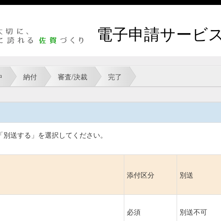
電子申請サービ
中
納付
審査/決裁
完了
「別送する」を
選択してください。
添付区分
別送
必須
別送不可