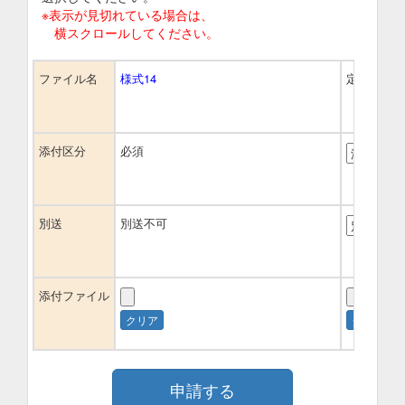
※表示が見切れている場合は、
横スクロールしてください。
ファイル名
様式14
定款又は寄
添付区分
必須
別送
別送不可
添付ファイル