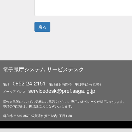
電子県庁システム サービスデスク
0952-24-2151
電話：
（電話受付時間帯 平日8時から20時）
servicedesk@pref.saga.lg.jp
メールアドレス :
操作方法等についてお気軽にお電話ください。専用のオペレータが対応いたします。
申請の内容等は、担当課におつなぎいたします。
所在地:〒840-8570 佐賀県佐賀市城内1丁目1-59