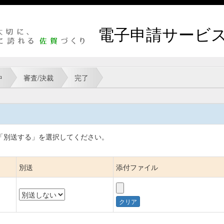
電子申請サービ
中
審査/決裁
完了
「別送する」を
選択してください。
別送
添付ファイル