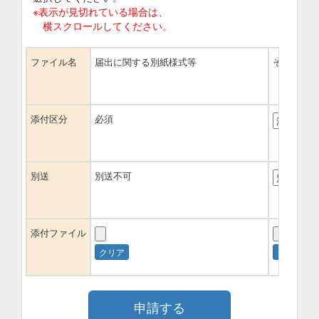
※表示が見切れている場合は、
横スクロールしてください。
ファイル名
届出に関する別紙様式等
その他参考
添付区分
必須
別送
別送不可
添付ファイル