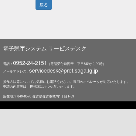
電子県庁システム サービスデスク
0952-24-2151
電話：
（電話受付時間帯 平日8時から20時）
servicedesk@pref.saga.lg.jp
メールアドレス :
操作方法等についてお気軽にお電話ください。専用のオペレータが対応いたします。
申請の内容等は、担当課におつなぎいたします。
所在地:〒840-8570 佐賀県佐賀市城内1丁目1-59