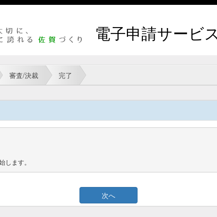
電子申請サービ
審査/決裁
完了
始します。