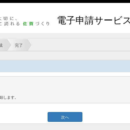
電子申請サービ
裁
完了
始します。