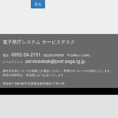
電子県庁システム サービスデスク
0952-24-2151
電話：
（電話受付時間帯 平日8時から20時）
servicedesk@pref.saga.lg.jp
メールアドレス :
操作方法等についてお気軽にお電話ください。専用のオペレータが対応いたします。
申請の内容等は、担当課におつなぎいたします。
所在地:〒840-8570 佐賀県佐賀市城内1丁目1-59