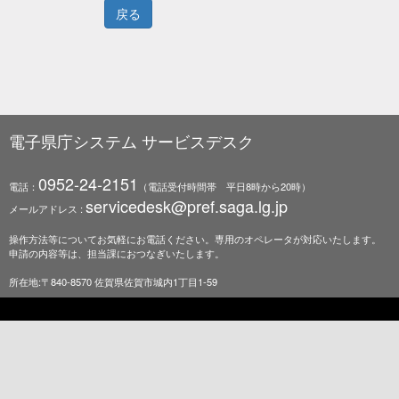
電子県庁システム サービスデスク
0952-24-2151
電話：
（電話受付時間帯 平日8時から20時）
servicedesk@pref.saga.lg.jp
メールアドレス :
操作方法等についてお気軽にお電話ください。専用のオペレータが対応いたします。
申請の内容等は、担当課におつなぎいたします。
所在地:〒840-8570 佐賀県佐賀市城内1丁目1-59