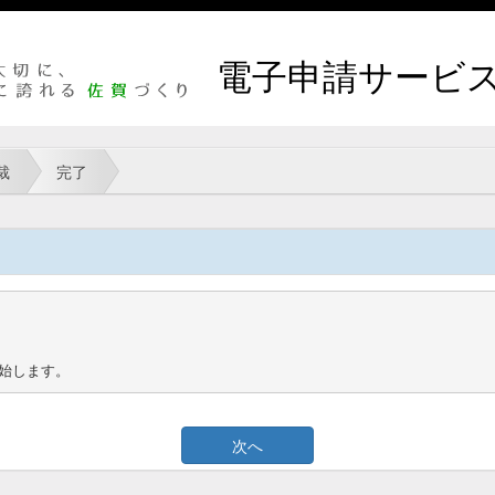
電子申請サービ
裁
完了
始します。