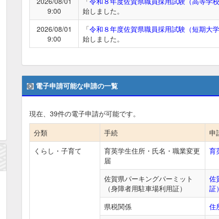
2026/08/01
「
令和８年度佐賀県職員採用試験（高等学
9:00
始しました。
2026/08/01
「
令和８年度佐賀県職員採用試験（短期大
9:00
始しました。
電子申請可能な申請の一覧
現在、
39
件の電子申請が可能です。
分類
手続
申
くらし・子育て
育英学生住所・氏名・職業変更
育
届
佐賀県パーキングパーミット
佐
（身障者用駐車場利用証）
証
県税関係
住