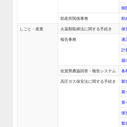
病
助産所関係事務
助
しごと・産業
火薬類取締法に関する手続き
保
報告事務
適
計
届
佐賀県農協回答・報告システム
各
高圧ガス保安法に関する手続き
製
第
第
保
製