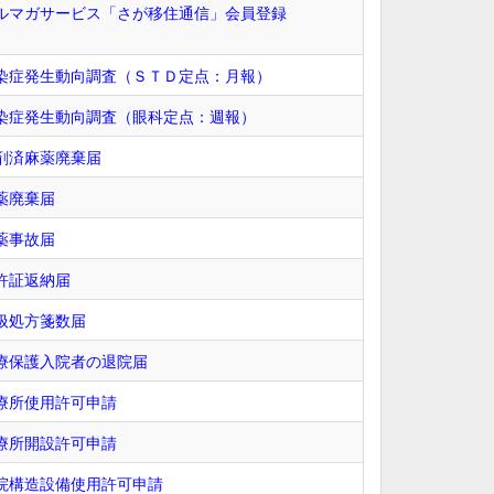
ルマガサービス「さが移住通信」会員登録
染症発生動向調査（ＳＴＤ定点：月報）
染症発生動向調査（眼科定点：週報）
剤済麻薬廃棄届
薬廃棄届
薬事故届
許証返納届
扱処方箋数届
療保護入院者の退院届
療所使用許可申請
療所開設許可申請
院構造設備使用許可申請