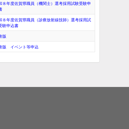
和８年度佐賀県職員（機関士）選考採用試験受験申
書
和８年度佐賀県職員（診療放射線技師）選考採用試
受験申込書
験版
験版 イベント等申込