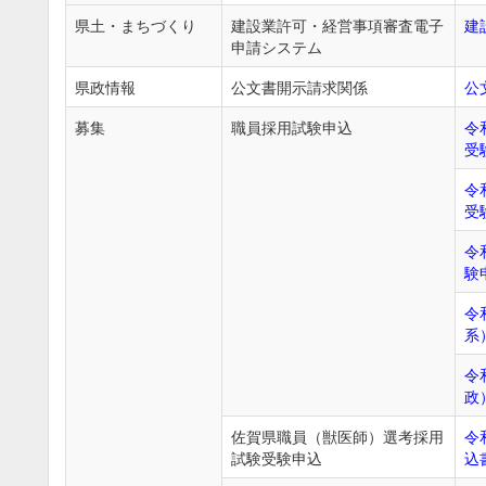
県土・まちづくり
建設業許可・経営事項審査電子
建
申請システム
県政情報
公文書開示請求関係
公
募集
職員採用試験申込
令
受
令
受
令
験
令
系
令
政
佐賀県職員（獣医師）選考採用
令
試験受験申込
込