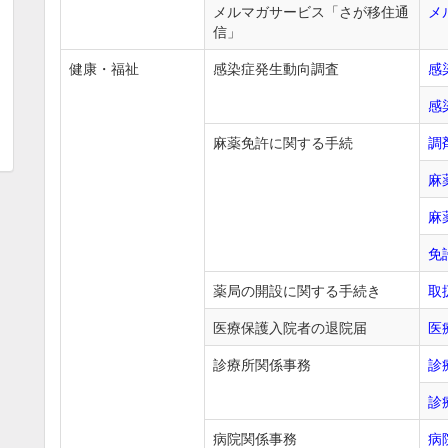
メルマガサービス「さが移住通
メ
信」
健康・福祉
感染症発生動向調査
感
感
麻薬免許に関する手続
調
麻
麻
免
薬局の開設に関する手続き
取
医療保護入院者の退院届
医
診療所関係事務
診
診
病院関係事務
病