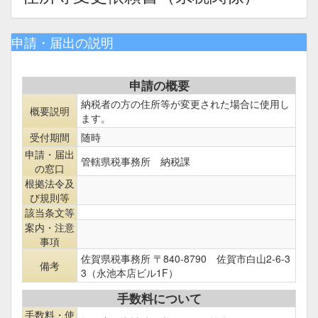
申請・届出の説明
申請の概要
納税者の方の住所等が変更された場合に使用し
概要説明
ます。
受付期間
随時
申請・届出
管轄県税事務所 納税課
の窓口
根拠法令及
び規則等
該当条文等
案内・注意
事項
佐賀県税事務所 〒840-8790 佐賀市白山2-6-3
備考
3（永池本店ビル1F）
手数料について
手数料・使