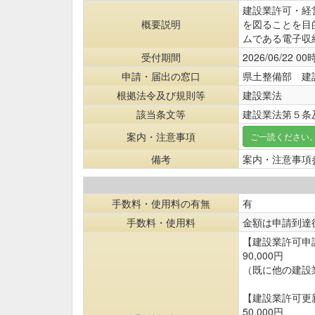
建設業許可・経
概要説明
を図ることを目
ムである電子収
受付期間
2026/06/22 00
申請・届出の窓口
県土整備部 建
根拠法令及び規則等
建設業法
該当条文等
建設業法第５条及
案内・注意事項
ご一読ください
備考
案内・注意事項
手数料・使用料の有無
有
手数料・使用料
金額は申請到達
【建設業許可申
90,000円
（既に他の建設
【建設業許可更
50,000円