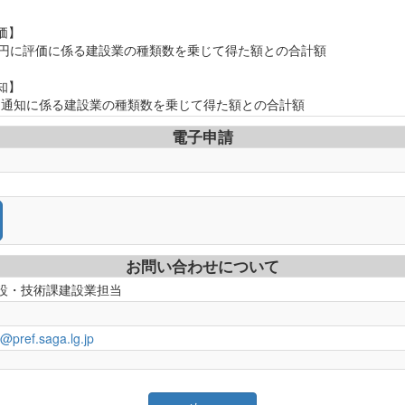
価】
,300円に評価に係る建設業の種類数を乗じて得た額との合計額
知】
0円に通知に係る建設業の種類数を乗じて得た額との合計額
電子申請
お問い合わせについて
設・技術課建設業担当
u@pref.saga.lg.jp