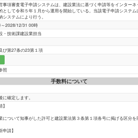
営事項審査電子申請システムは、建設業法に基づく申請等をインターネ
的として令和５年１月から運用を開始している。当該電子申請システム
納システムにより行う。
時～2028/12/31 00時
設・技術課建設業担当
び第27条の23第１項
。
参照
手数料について
後に確定します。
請】
業について知事がした許可と建設業法第３条第１項各号に掲げる区分を同じ
新申請】