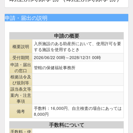
申請・届出の説明
申請の概要
入所施設のある助産所において、使用許可を要
概要説明
する施設を使用するとき
受付期間
2026/06/22 00時～2028/12/31 00時
申請・届出
管轄の保健福祉事務所
の窓口
根拠法令及
び規則等
該当条文等
案内・注意
事項
手数料：16,000円、自主検査の場合にあっては
備考
8,000円
手数料について
手数料・使