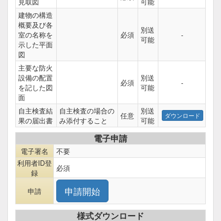
見取図
可能
建物の構造
概要及び各
別送
室の名称を
必須
-
可能
示した平面
図
主要な防火
設備の配置
別送
必須
-
を記した図
可能
面
自主検査結
自主検査の場合の
別送
任意
果の届出書
み添付すること
可能
電子申請
電子署名
不要
利用者ID登
必須
録
申請
様式ダウンロード