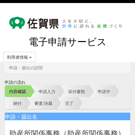
電子申請サービス
利用者情報
申請・届出の説明
申請の流れ
内容確認
申請入力
添付書類
申請中
納付
審査/決裁
完了
申請・届出名
助産所関係事務（助産所関係事務）