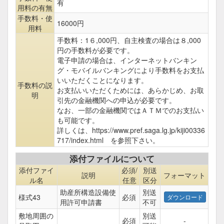
有
用料の有無
手数料・使
16000円
用料
手数料：1６,000円、自主検査の場合は８,000
円の手数料が必要です。
電子申請の場合は、インターネットバンキン
グ・モバイルバンキングにより手数料をお支払
いいただくことになります。
手数料の説
お支払いいただくためには、あらかじめ、お取
明
引先の金融機関への申込が必要です。
なお、一部の金融機関ではＡＴＭでのお支払い
も可能です。
詳しくは、https://www.pref.saga.lg.jp/kiji00336
717/index.html を参照下さい。
添付ファイルについて
添付ファイ
必須/
別送
説明
フォーマット
ル名
任意
区分
助産所構造設備使
別送
様式43
必須
用許可申請書
不可
敷地周囲の
別送
必須
-