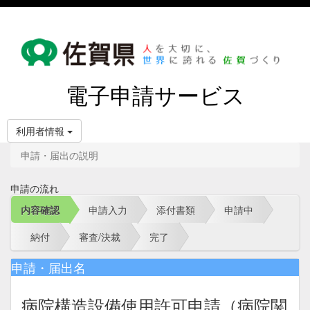
電子申請サービス
利用者情報
申請・届出の説明
申請の流れ
内容確認
申請入力
添付書類
申請中
納付
審査/決裁
完了
申請・届出名
病院構造設備使用許可申請（病院関