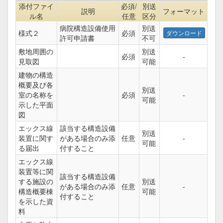
添付ファイ
必須/
別送
説明
フォーマット
ル名
任意
区分
病院構造設備使用
別送
様式２
必須
許可申請書
不可
敷地周囲の
別送
必須
-
見取図
可能
建物の構造
概要及び各
別送
室の名称を
必須
-
可能
示した平面
図
エックス線
該当する構造設備
別送
装置に関す
がある場合のみ添
任意
-
可能
る届出
付すること
エックス線
装置等に関
該当する構造設備
する施設の
別送
がある場合のみ添
任意
-
構造概要棟
可能
付すること
を示した資
料