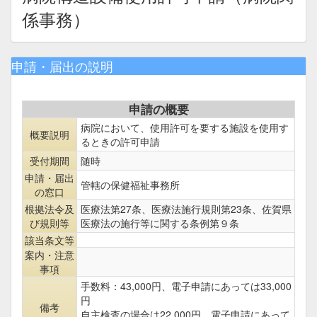
係事務）
申請・届出の説明
申請の概要
病院において、使用許可を要する施設を使用す
概要説明
るときの許可申請
受付期間
随時
申請・届出
管轄の保健福祉事務所
の窓口
根拠法令及
医療法第27条、医療法施行規則第23条、佐賀県
び規則等
医療法の施行等に関する条例第９条
該当条文等
案内・注意
事項
手数料：43,000円、電子申請にあっては33,000
円
備考
自主検査の場合は22,000円、電子申請にあって