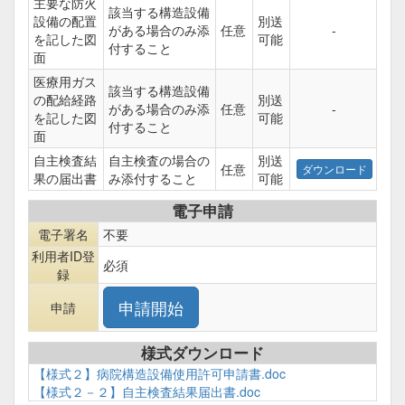
主要な防火
該当する構造設備
設備の配置
別送
がある場合のみ添
任意
-
を記した図
可能
付すること
面
医療用ガス
該当する構造設備
の配給経路
別送
がある場合のみ添
任意
-
を記した図
可能
付すること
面
自主検査結
自主検査の場合の
別送
任意
果の届出書
み添付すること
可能
電子申請
電子署名
不要
利用者ID登
必須
録
申請
様式ダウンロード
【様式２】病院構造設備使用許可申請書.doc
【様式２－２】自主検査結果届出書.doc