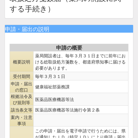
する手続き）
申請・届出の説明
申請の概要
薬局開設者は、毎年３月３１日までに前年にお
概要説明
ける総取扱処方箋数を、都道府県知事に届ける
必要があります。
受付期間
毎年３月３１日
申請・届出
健康福祉部薬務課
の窓口
根拠法令及
医薬品医療機器等法
び規則等
該当条文等
医薬品医療機器等法施行令第２条
案内・注意
事項
この申請・届出を電子申請で行うためには、県
が通知したＩＤ（特定ＩＤ）により申請・届出