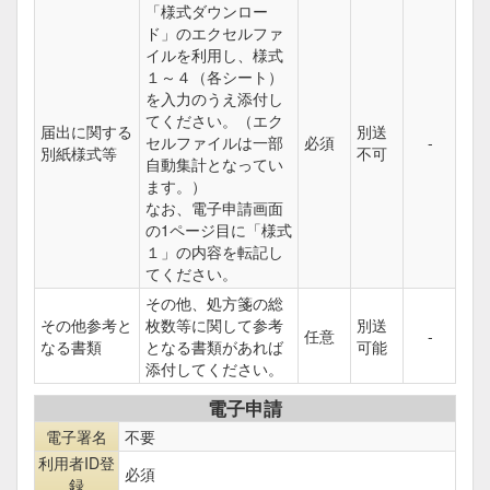
「様式ダウンロー
ド」のエクセルファ
イルを利用し、様式
１～４（各シート）
を入力のうえ添付し
てください。（エク
届出に関する
別送
セルファイルは一部
必須
-
別紙様式等
不可
自動集計となってい
ます。）
なお、電子申請画面
の1ページ目に「様式
１」の内容を転記し
てください。
その他、処方箋の総
その他参考と
枚数等に関して参考
別送
任意
-
なる書類
となる書類があれば
可能
添付してください。
電子申請
電子署名
不要
利用者ID登
必須
録