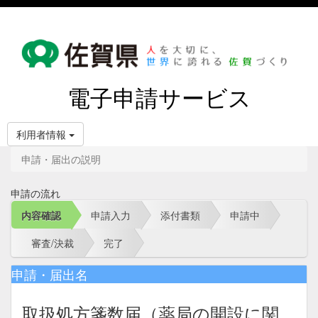
電子申請サービス
利用者情報
申請・届出の説明
申請の流れ
内容確認
申請入力
添付書類
申請中
審査/決裁
完了
申請・届出名
取扱処方箋数届（薬局の開設に関