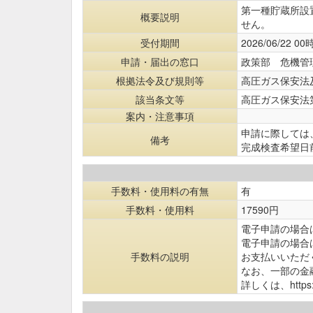
第一種貯蔵所設
概要説明
せん。
受付期間
2026/06/22 00
申請・届出の窓口
政策部 危機管
根拠法令及び規則等
高圧ガス保安法
該当条文等
高圧ガス保安法
案内・注意事項
申請に際しては
備考
完成検査希望日
手数料・使用料の有無
有
手数料・使用料
17590円
電子申請の場合は
電子申請の場合
手数料の説明
お支払いいただ
なお、一部の金
詳しくは、https://