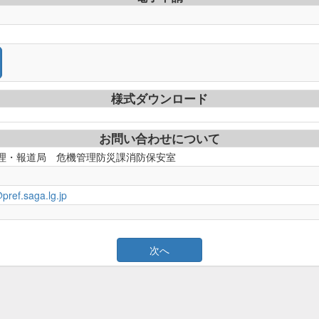
様式ダウンロード
お問い合わせについて
理・報道局 危機管理防災課消防保安室
pref.saga.lg.jp