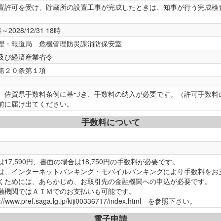
置許可を受け、貯蔵所の設置工事が完成したときは、知事が行う完成検
時～2028/12/31 18時
理・報道局 危機管理防災課消防保安室
及び経済産業省令
第２０条第１項
、佐賀県手数料条例に基づき、手数料の納入が必要です。（許可手数料
前に届け出てください。
手数料について
17,590円、書面の場合は18,750円の手数料が必要です。
は、インターネットバンキング・モバイルバンキングにより手数料をお
くためには、あらかじめ、お取引先の金融機関への申込が必要です。
融機関ではＡＴＭでのお支払いも可能です。
www.pref.saga.lg.jp/kiji00336717/index.html を参照下さい。
電子申請