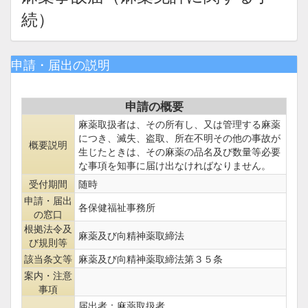
続）
申請・届出の説明
申請の概要
麻薬取扱者は、その所有し、又は管理する麻薬
につき、滅失、盗取、所在不明その他の事故が
概要説明
生じたときは、その麻薬の品名及び数量等必要
な事項を知事に届け出なければなりません。
受付期間
随時
申請・届出
各保健福祉事務所
の窓口
根拠法令及
麻薬及び向精神薬取締法
び規則等
該当条文等
麻薬及び向精神薬取締法第３５条
案内・注意
事項
届出者：麻薬取扱者