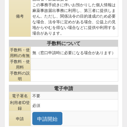
この事務手続きに伴いお預かりした個人情報は
麻薬事故届出事務に利用し、第三者に提供しま
備考
せん。ただし、関係法令の目的達成のため必要
な場合、法令等に定めがある場合、公益上の見
地からやむを得ない場合などに提供や利用する
場合があります。
手数料について
手数料・使
無（窓口申請時に必要になる場合があります）
用料の有無
手数料・使
用料
手数料の説
明
電子申請
電子署名
不要
利用者ID登
必須
録
申請