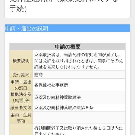
手続）
申請・届出の説明
申請の概要
麻薬取扱者は、当該免許の有効期間が満了し、
概要説明
又は免許を取り消されたときは、知事にその免
許証を返納しなければなりません。
受付期間
随時
申請・届出
各保健福祉事務所
の窓口
根拠法令及
麻薬及び向精神薬取締法
び規則等
該当条文等
麻薬及び向精神薬取締法第８条
案内・注意
事項
有効期間満了又は取り消された後１５日以内に
届出てください。