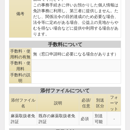
この事務手続きに伴いお預かりした個人情報は
免許事務に利用し、第三者に提供しません。た
備考
だし、関係法令の目的達成のため必要な場合、
法令等に定めがある場合、公益上の見地からや
むを得ない場合などに提供や利用する場合があ
ります。
手数料について
手数料・使
無（窓口申請時に必要になる場合があります）
用料の有無
手数料・使
用料
手数料の説
明
添付ファイルについて
フォ
添付ファイル
必須/
別送
説明
ーマ
名
任意
区分
ット
麻薬取扱者免
既存の麻薬取扱者免
別送
必須
-
許証
許証
可能