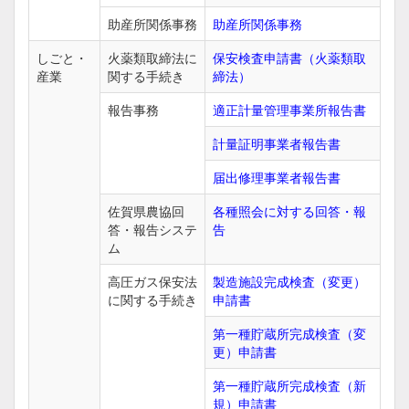
助産所関係事務
助産所関係事務
しごと・
火薬類取締法に
保安検査申請書（火薬類取
産業
関する手続き
締法）
報告事務
適正計量管理事業所報告書
計量証明事業者報告書
届出修理事業者報告書
佐賀県農協回
各種照会に対する回答・報
答・報告システ
告
ム
高圧ガス保安法
製造施設完成検査（変更）
に関する手続き
申請書
第一種貯蔵所完成検査（変
更）申請書
第一種貯蔵所完成検査（新
規）申請書