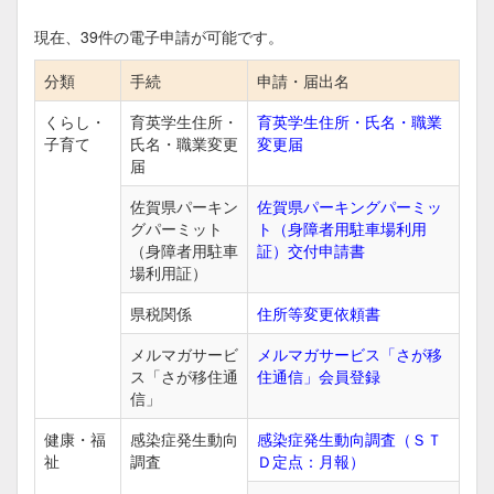
現在、
39
件の電子申請が可能です。
分類
手続
申請・届出名
くらし・
育英学生住所・
育英学生住所・氏名・職業
子育て
氏名・職業変更
変更届
届
佐賀県パーキン
佐賀県パーキングパーミッ
グパーミット
ト（身障者用駐車場利用
（身障者用駐車
証）交付申請書
場利用証）
県税関係
住所等変更依頼書
メルマガサービ
メルマガサービス「さが移
ス「さが移住通
住通信」会員登録
信」
健康・福
感染症発生動向
感染症発生動向調査（ＳＴ
祉
調査
Ｄ定点：月報）