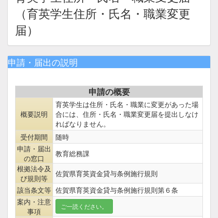
（育英学生住所・氏名・職業変更
届）
申請・届出の説明
申請の概要
育英学生は住所・氏名・職業に変更があった場
概要説明
合には、住所・氏名・職業変更届を提出しなけ
ればなりません。
受付期間
随時
申請・届出
教育総務課
の窓口
根拠法令及
佐賀県育英資金貸与条例施行規則
び規則等
該当条文等
佐賀県育英資金貸与条例施行規則第６条
案内・注意
ご一読ください。
事項