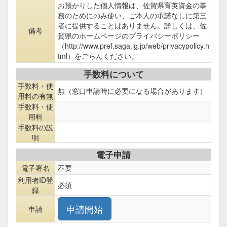
お預かりした個人情報は、佐賀県育英資金の事
務のためにのみ使い、ご本人の承諾なしに第三
者に提供することはありません。詳しくは、佐
備考
賀県のホームページのプライバシーポリシー
（http://www.pref.saga.lg.jp/web/privacypolicy.h
tml）をごらんください。
手数料について
手数料・使
無（窓口申請時に必要になる場合があります）
用料の有無
手数料・使
用料
手数料の説
明
電子申請
電子署名
不要
利用者ID登
必須
録
申請